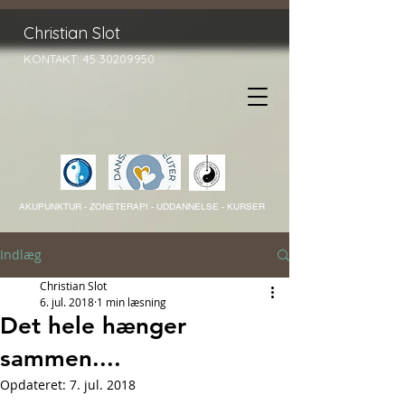
Christian Slot
KONTAKT:
45 30209950
AKUPUNKTUR - ZONETERAPI -
UDDANNELSE - KURSER
Indlæg
Christian Slot
6. jul. 2018
1 min læsning
Det hele hænger
sammen....
Opdateret:
7. jul. 2018