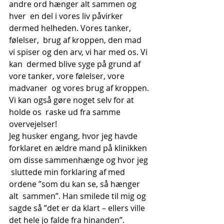
andre ord hænger alt sammen og 
hver  en del i vores liv påvirker 
dermed helheden. Vores tanker, 
følelser,  brug af kroppen, den mad 
vi spiser og den arv, vi har med os. Vi 
kan  dermed blive syge på grund af 
vore tanker, vore følelser, vore 
madvaner  og vores brug af kroppen. 
Vi kan også gøre noget selv for at 
holde os  raske ud fra samme 
overvejelser!
Jeg husker engang, hvor jeg havde  
forklaret en ældre mand på klinikken 
om disse sammenhænge og hvor jeg 
 sluttede min forklaring af med 
ordene ”som du kan se, så hænger 
alt  sammen”. Han smilede til mig og 
sagde så ”det er da klart – ellers ville  
det hele jo falde fra hinanden”.