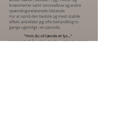
knæsmerter samt tennisalbue og andre
spændingsrelaterede tilstande.
For at opnå den bedste og mest stabile
effekt anbefaler jeg ofte behandling to
gange ugentligt i en periode.
“Hvis du vil tænde et lys…”
For snart 10 år siden stødte jeg første gang
på denne måde at arbejde med
akupunktur på. Jeg oplevede, hvordan Dr.
Tan skabte nærmest øjeblikkelige
forandringer med ganske få nåle, og jeg
blev straks fascineret.
Kort tid efter fik jeg mulighed for at lære
metoden gennem en af hans nærmeste
elever, som underviste i København. Det
blev begyndelsen på en ny forståelse af
akupunkturens muligheder.
Et af Dr. Tan’s kendte udsagn kan
oversættes til:
“Hvis du vil tænde et lys, så prøv
kontakten først, inden du begynder at
rode i lampen.”
Det beskriver meget præcist tankegangen
bag metoden: at arbejde gennem