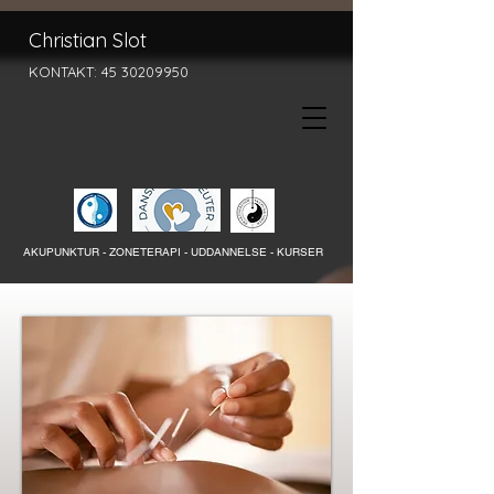
Christian Slot
KONTAKT:
45 30209950
AKUPUNKTUR - ZONETERAPI -
UDDANNELSE - KURSER