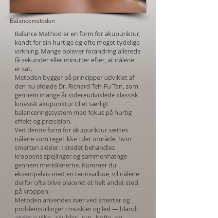
Balancemetoden
Balance Method er en form for akupunktur,
kendt for sin hurtige og ofte meget tydelige
virkning. Mange oplever forandring allerede
få sekunder eller minutter efter, at nålene
er sat.
Metoden bygger på principper udviklet af
den nu afdøde Dr. Richard Teh-Fu Tan, som
gennem mange år videreudviklede klassisk
kinesisk akupunktur til et særligt
balanceringssystem med fokus på hurtig
effekt og præcision.
Ved denne form for akupunktur sættes
nålene som regel ikke i det område, hvor
smerten sidder. I stedet behandles
kroppens spejlinger og sammenhænge
gennem meridianerne. Kommer du
eksempelvis med en tennisalbue, vil nålene
derfor ofte blive placeret et helt andet sted
på kroppen.
Metoden anvendes især ved smerter og
problemstillinger i muskler og led — blandt
andet nakke-, skulder-, ryg-, hofte- og