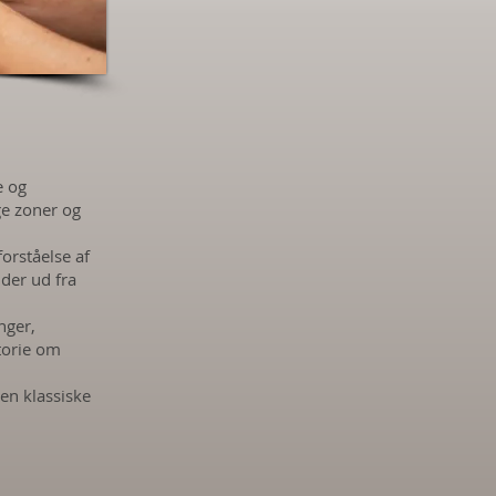
e og
ge zoner og
rståelse af
er ud fra
nger,
torie om
en klassiske