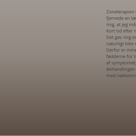
Zoneterapien b
fjernede en l
mig, at jeg må
Kort tid efte
Det gav mig e
naturligt blev
Derfor er mine
fødderne for t
af symptomet,
Behandlingen 
med nakkesmer