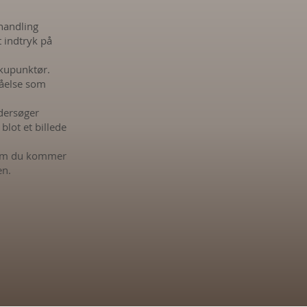
ehandling
 indtryk på
akupunktør.
tåelse som
ndersøger
lot et billede
t om du kommer
en.