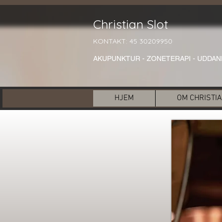
Christian Slot
KONTAKT: 45 30209950
AKUPUNKTUR - ZONETERAPI -
UDDAN
HJEM
OM CHRISTI