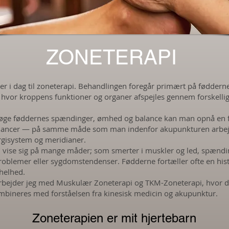
ZONETERAPI
er i dag til zoneterapi. Behandlingen foregår primært på føddern
hvor kroppens funktioner og organer afspejles gennem forskelli
øge føddernes spændinger, ømhed og balance kan man opnå en fo
lancer — på samme måde som man indenfor akupunkturen arbejd
gisystem og meridianer.
 vise sig på mange måder; som smerter i muskler og led, spændi
problemer eller sygdomstendenser. Fødderne fortæller ofte en his
helhed.
arbejder jeg med Muskulær Zoneterapi og TKM-Zoneterapi, hvor d
mbineres med forståelsen fra kinesisk medicin og akupunktur.
Zoneterapien er mit hjertebarn