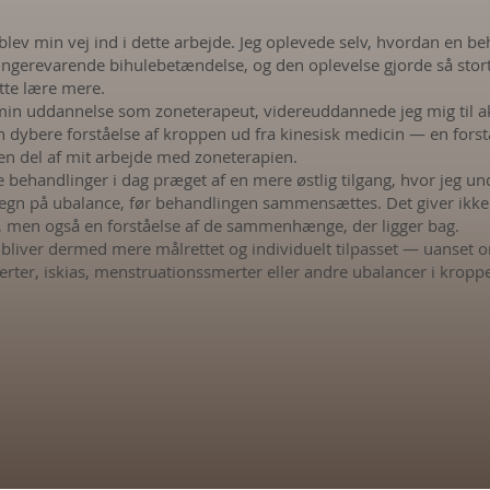
lev min vej ind i dette arbejde. Jeg oplevede selv, hvordan en b
ængerevarende bihulebetændelse, og den oplevelse gjorde så stort
tte lære mere.
r min uddannelse som zoneterapeut, videreuddannede jeg mig til 
n dybere forståelse af kroppen ud fra kinesisk medicin — en fors
 en del af mit arbejde med zoneterapien.
 behandlinger i dag præget af en mere østlig tilgang, hvor jeg u
egn på ubalance, før behandlingen sammensættes. Det giver ikke b
 men også en forståelse af de sammenhænge, der ligger bag.
bliver dermed mere målrettet og individuelt tilpasset — uanse
ter, iskias, menstruationssmerter eller andre ubalancer i kropp